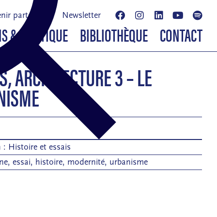
nir partenaire
Newsletter
NS & BOUTIQUE
BIBLIOTHÈQUE
CONTACT
S, ARCHITECTURE 3 – LE
NISME
n :
Histoire et essais
ne
,
essai
,
histoire
,
modernité
,
urbanisme