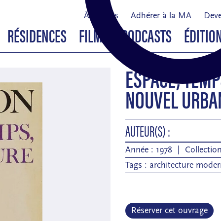
À propos
Adhérer à la MA
Deve
RÉSIDENCES
FILMS & PODCASTS
ÉDITIO
ESPACE, TEMP
NOUVEL URBA
AUTEUR(S) :
Année : 1978
Collectio
Tags :
architecture moder
Réserver cet ouvrage