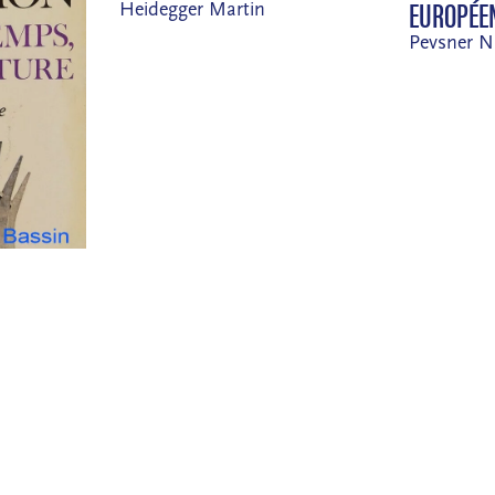
EUROPÉE
Heidegger Martin
Pevsner N
LE
E