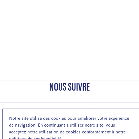
NOUS SUIVRE
Notre site utilise des cookies pour améliorer votre expérience
S'inscrire à la newsletter de la MA
de navigation. En continuant à utiliser notre site, vous
Mentions légales
Respect de la vie privée
acceptez notre utilisation de cookies conformément à notre
politique de confidentialité.