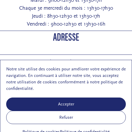
Mardi : 9h00-12h30 et 13h30-17h
Chaque 3e mercredi du mois : 13h30-17h30
Jeudi : 8h30-12h30 et 13h30-17h
Vendredi : 9h00-12h30 et 13h30-16h
ADRESSE
Entrée : 2 rue de Pontarlier 25000 Besançon
Notre site utilise des cookies pour améliorer votre expérience de
Courrier : 1 rue des Martelots 25000 Besançon
navigation. En continuant à utiliser notre site, vous acceptez
E-mail : contact (at) maisondelarchi-fc.fr
notre utilisation de cookies conformément à notre politique de
NOUS SUIVRE
confidentialité.
Accepter
Refuser
S'inscrire à la newsletter de la MA
Politique de cookies
Politique de confidentialité