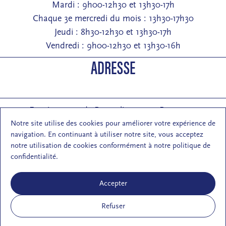
Mardi : 9h00-12h30 et 13h30-17h
Chaque 3e mercredi du mois : 13h30-17h30
Jeudi : 8h30-12h30 et 13h30-17h
Vendredi : 9h00-12h30 et 13h30-16h
ADRESSE
Entrée : 2 rue de Pontarlier 25000 Besançon
Courrier : 1 rue des Martelots 25000 Besançon
Notre site utilise des cookies pour améliorer votre expérience de
navigation. En continuant à utiliser notre site, vous acceptez
E-mail : contact (at) maisondelarchi-fc.fr
notre utilisation de cookies conformément à notre politique de
NOUS SUIVRE
confidentialité.
Accepter
Refuser
S'inscrire à la newsletter de la MA