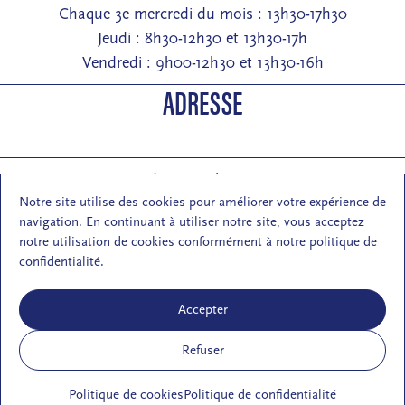
Chaque 3e mercredi du mois : 13h30-17h30
Jeudi : 8h30-12h30 et 13h30-17h
Vendredi : 9h00-12h30 et 13h30-16h
ADRESSE
Entrée : 2 rue de Pontarlier 25000 Besançon
Notre site utilise des cookies pour améliorer votre expérience de
Courrier : 1 rue des Martelots 25000 Besançon
navigation. En continuant à utiliser notre site, vous acceptez
E-mail : contact (at) maisondelarchi-fc.fr
notre utilisation de cookies conformément à notre politique de
NOUS SUIVRE
confidentialité.
Accepter
Refuser
S'inscrire à la newsletter de la MA
Politique de cookies
Politique de confidentialité
Mentions légales
Respect de la vie privée