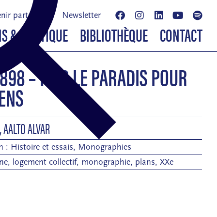
nir partenaire
Newsletter
NS & BOUTIQUE
BIBLIOTHÈQUE
CONTACT
898 – 1976 LE PARADIS POUR
GENS
, AALTO ALVAR
n :
Histoire et essais
,
Monographies
ne
,
logement collectif
,
monographie
,
plans
,
XXe