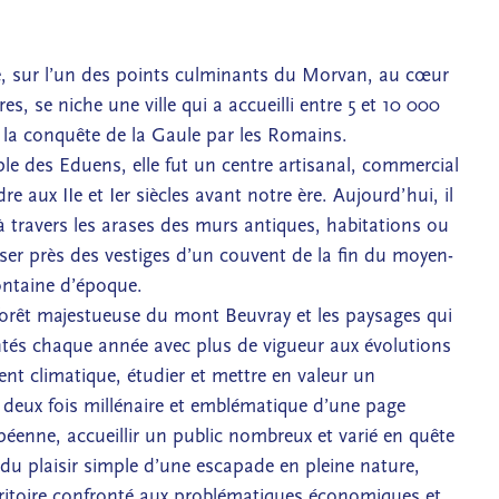
e, sur l’un des points culminants du Morvan, au cœur
s, se niche une ville qui a accueilli entre 5 et 10 000
e la conquête de la Gaule par les Romains.
le des Eduens, elle fut un centre artisanal, commercial
re aux IIe et Ier siècles avant notre ère. Aujourd’hui, il
à travers les arases des murs antiques, habitations ou
ser près des vestiges d’un couvent de la fin du moyen-
ontaine d’époque.
a forêt majestueuse du mont Beuvray et les paysages qui
ntés chaque année avec plus de vigueur aux évolutions
t climatique, étudier et mettre en valeur un
deux fois millénaire et emblématique d’une page
opéenne, accueillir un public nombreux et varié en quête
 du plaisir simple d’une escapade en pleine nature,
territoire confronté aux problématiques économiques et