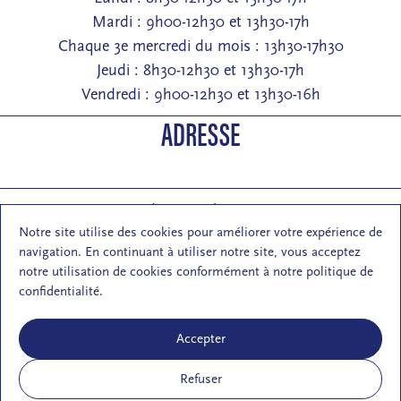
Mardi : 9h00-12h30 et 13h30-17h
Chaque 3e mercredi du mois : 13h30-17h30
Jeudi : 8h30-12h30 et 13h30-17h
Vendredi : 9h00-12h30 et 13h30-16h
ADRESSE
Entrée : 2 rue de Pontarlier 25000 Besançon
Notre site utilise des cookies pour améliorer votre expérience de
Courrier : 1 rue des Martelots 25000 Besançon
navigation. En continuant à utiliser notre site, vous acceptez
E-mail : contact (at) maisondelarchi-fc.fr
notre utilisation de cookies conformément à notre politique de
NOUS SUIVRE
confidentialité.
Accepter
Refuser
S'inscrire à la newsletter de la MA