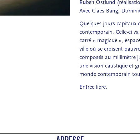
Ruben Östlund (réalisati
Avec Claes Bang, Dominic
Quelques jours capitaux d
contemporain. Celle-ci va
carré « magique », espace
ville où se croisent pauvr
composés au millimètre jus
une vision caustique et g
monde contemporain tout 
Entrée libre.
ADRESSE