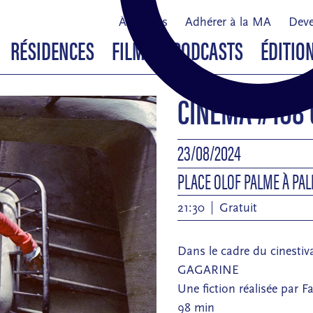
À propos
Adhérer à la MA
Deve
RÉSIDENCES
FILMS & PODCASTS
ÉDITIO
CINÉMA #108
23/08/2024
PLACE OLOF PALME À PA
21:30
Gratuit
Dans le cadre du cinestiva
GAGARINE
Une fiction réalisée par F
98 min