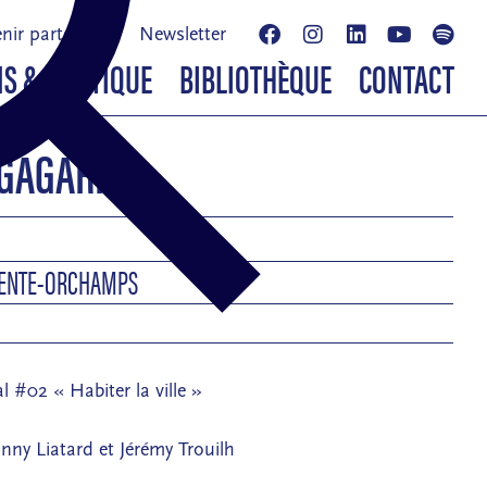
nir partenaire
Newsletter
NS & BOUTIQUE
BIBLIOTHÈQUE
CONTACT
 GAGARINE
LENTE-ORCHAMPS
l #02 « Habiter la ville »
anny Liatard et Jérémy Trouilh