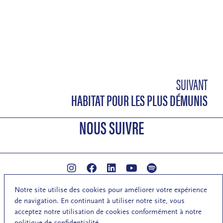
SUIVANT
HABITAT POUR LES PLUS DÉMUNIS
NOUS SUIVRE
S'inscrire à la newsletter de la MA
Notre site utilise des cookies pour améliorer votre expérience
Mentions légales
Respect de la vie privée
de navigation. En continuant à utiliser notre site, vous
acceptez notre utilisation de cookies conformément à notre
politique de confidentialité.