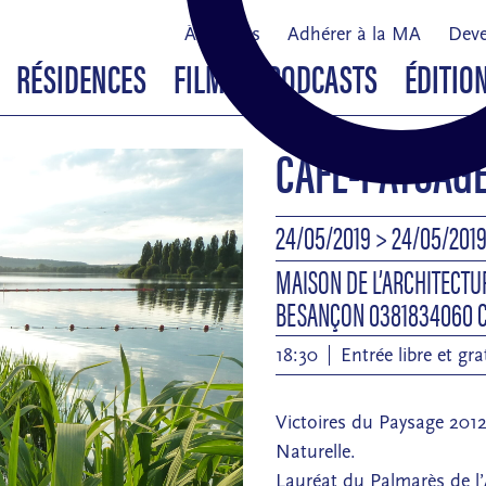
À propos
Adhérer à la MA
Deve
RÉSIDENCES
FILMS & PODCASTS
ÉDITIO
CAFÉ-PAYSAGE
24/05/2019
> 24/05/201
MAISON DE L’ARCHITECTU
BESANÇON 0381834060 
18:30
Entrée libre et g
Victoires du Paysage 2012
Naturelle.
Lauréat du Palmarès de l